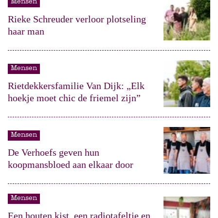
Mensen
Rieke Schreuder verloor plotseling
haar man
Mensen
Rietdekkersfamilie Van Dijk: „Elk
hoekje moet chic de friemel zijn”
Mensen
De Verhoefs geven hun
koopmansbloed aan elkaar door
Mensen
Een houten kist, een radiotafeltje en