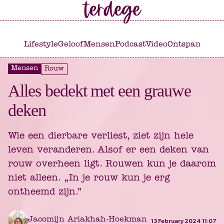
Ga
Ga
naar
naar
het
de
Lifestyle
Geloof
Mensen
Podcast
Video
Ontspannen
C
hoofdmenu
inhoud
Mensen
Rouw
Alles bedekt met een grauwe
deken
Wie een dierbare verliest, ziet zijn hele
leven veranderen. Alsof er een deken van
rouw overheen ligt. Rouwen kun je daarom
niet alleen. „In je rouw kun je erg
ontheemd zijn.”
Jacomijn Ariakhah-Hoekman
13 February 2024 11:07