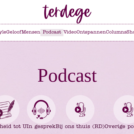
yle
Geloof
Mensen
Podcast
Video
Ontspannen
Columns
Sh
Podcast
lheid tot U
In gesprek
Bij ons thuis (RD)
Overige po