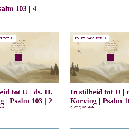
salm 103 | 4
id tot U
In stilheid tot U
heid tot U | ds. H.
In stilheid tot U | 
g | Psalm 103 | 2
Korving | Psalm 10
26
3 August 2026