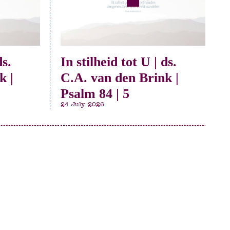
ds.
In stilheid tot U | ds.
k |
C.A. van den Brink |
Psalm 84 | 5
24 July 2026