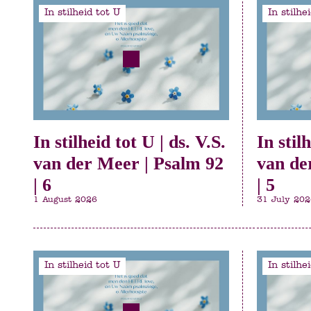
In stilheid tot U
In stilhe
In stilheid tot U | ds. V.S.
In stil
van der Meer | Psalm 92
van de
| 6
| 5
1 August 2026
31 July 202
In stilheid tot U
In stilhe