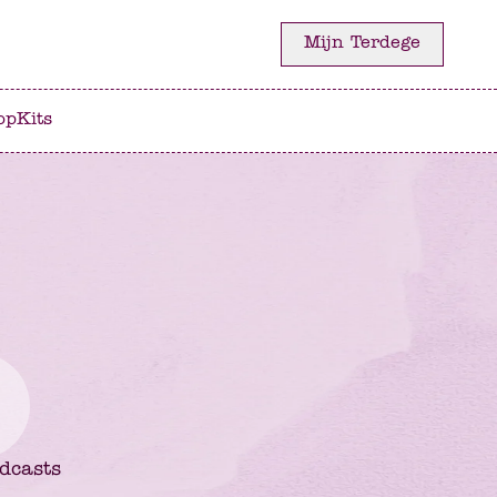
Mijn Terdege
op
Kits
dcasts