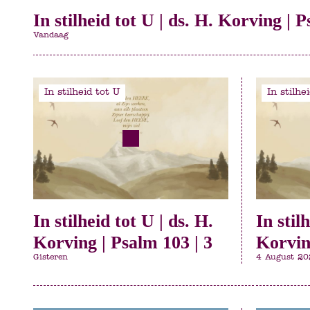
In stilheid tot U | ds. H. Korving | P
Vandaag
In stilheid tot U
In stilhe
In stilheid tot U | ds. H.
In stil
Korving | Psalm 103 | 3
Korvin
Gisteren
4 August 20