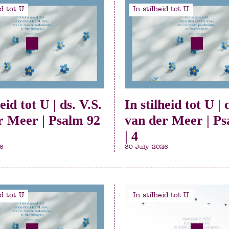
id tot U
In stilheid tot U
heid tot U | ds. V.S.
In stilheid tot U | 
r Meer | Psalm 92
van der Meer | Ps
| 4
6
30 July 2026
id tot U
In stilheid tot U