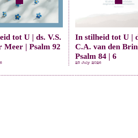
heid tot U | ds. V.S.
In stilheid tot U | 
r Meer | Psalm 92
C.A. van den Brin
Psalm 84 | 6
6
25 July 2026