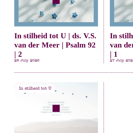
In stilheid tot U | ds. V.S.
In stil
van der Meer | Psalm 92
van de
| 2
| 1
28 July 2026
27 July 202
In stilheid tot U