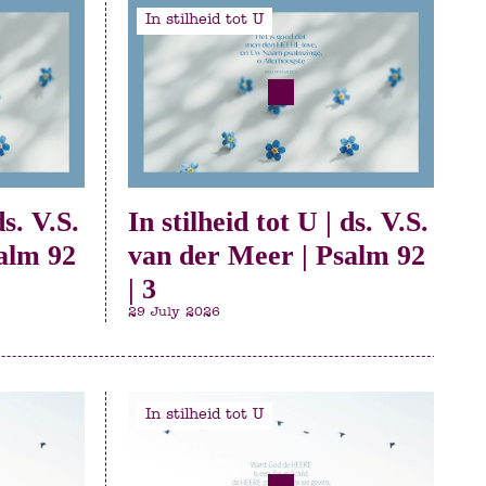
In stilheid tot U
ds. V.S.
In stilheid tot U | ds. V.S.
alm 92
van der Meer | Psalm 92
| 3
29 July 2026
In stilheid tot U