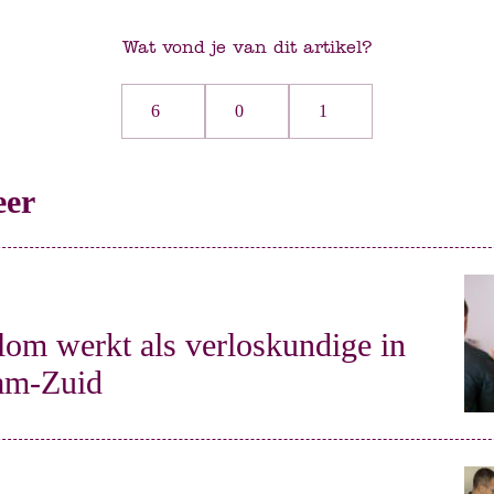
Wat vond je van dit artikel?
6
0
1
eer
lom werkt als verloskundige in
am-Zuid