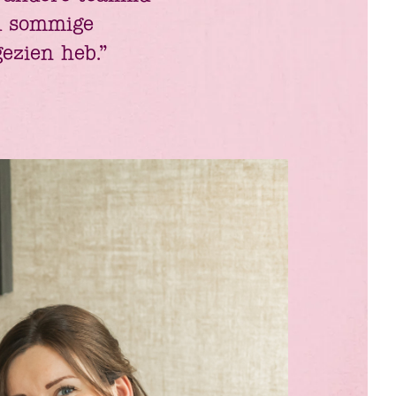
gd sommige
gezien heb.”