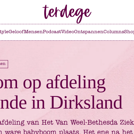
tyle
Geloof
Mensen
Podcast
Video
Ontspannen
Columns
Sho
len
m op afdeling
nde in Dirksland
fdeling van Het Van Weel-Bethesda Ziek
n ware babyboom plaats. Het ene na het