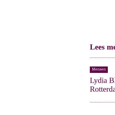
Lees m
Mensen
Lydia B
Rotterd