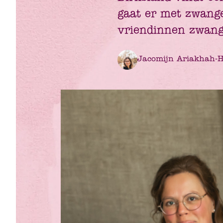
gaat er met zwange
vriendinnen zwanger
Jacomijn Ariakhah-