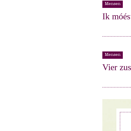
Mensen
Ik móés
Mensen
Vier zu