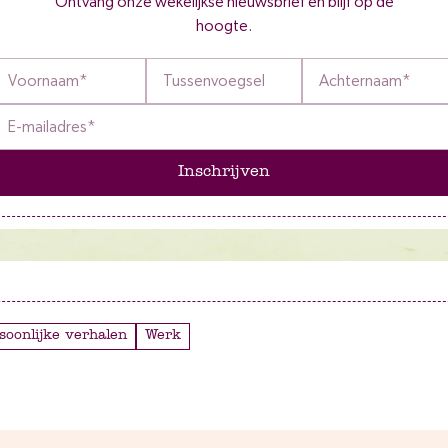
Ontvang onze wekelijkse nieuwsbrief en blijf op de
hoogte.
Inschrijven
rsoonlijke verhalen
Werk