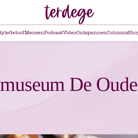
tyle
Geloof
Mensen
Podcast
Video
Ontspannen
Columns
Sho
jmuseum De Oude