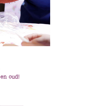
e
en oud!