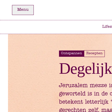
Ga
Ga
Menu
naar
naar
het
de
hoofdmenu
inhoud
Lifes
Ontspannen
Recepten
Degelijk
Jeruzalem mezze is
geworteld is in de
betekent letterlijk
gerechten zelf, ma