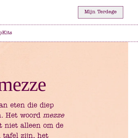
Mijn Terdege
p
Kits
 mezze
an eten die diep
en. Het woord
mezze
at niet alleen om de
tafel zijn, het