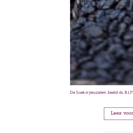
De Soek in Jeruzalem. beeld ds. B.L.P
Lees voo