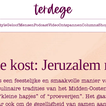
tyle
Geloof
Mensen
Podcast
Video
Ontspannen
Columns
Sho
e kost: Jeruzalem
 een feestelijke en smaakvolle manier v
 culinaire tradities van het Midden-Oost
 “kleine hapjes” of “proeverijen”. Het ga
ar ook om de gezelligheid van samen aan 