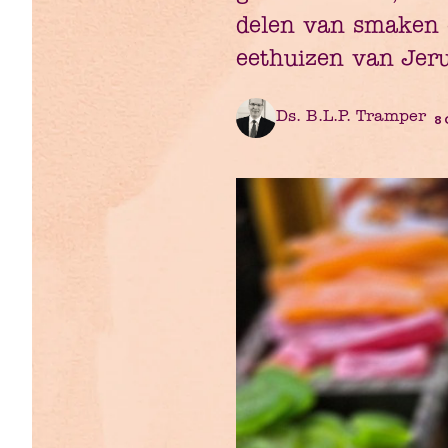
delen van smaken e
eethuizen van Jer
Ds. B.L.P. Tramper
8 