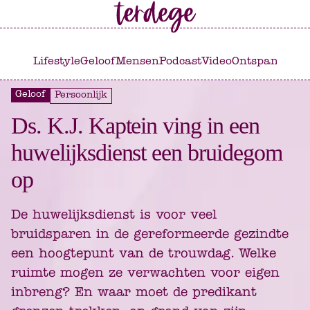
Ga
Ga
naar
naar
het
de
Lifestyle
Geloof
Mensen
Podcast
Video
Ontspannen
C
hoofdmenu
inhoud
Geloof
Persoonlijk
Ds. K.J. Kaptein ving in een
huwelijksdienst een bruidegom
op
De huwelijksdienst is voor veel
bruidsparen in de gereformeerde gezindte
een hoogtepunt van de trouwdag. Welke
ruimte mogen ze verwachten voor eigen
inbreng? En waar moet de predikant