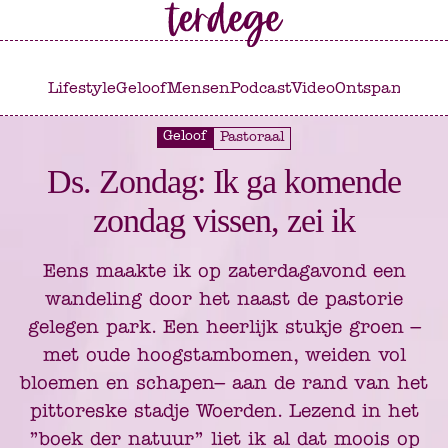
Ga
Ga
naar
naar
het
de
Lifestyle
Geloof
Mensen
Podcast
Video
Ontspannen
C
hoofdmenu
inhoud
Geloof
Pastoraal
Ds. Zondag: Ik ga komende
zondag vissen, zei ik
Eens maakte ik op zaterdagavond een
wandeling door het naast de pastorie
gelegen park. Een heerlijk stukje groen –
met oude hoogstambomen, weiden vol
bloemen en schapen– aan de rand van het
pittoreske stadje Woerden. Lezend in het
”boek der natuur” liet ik al dat moois op