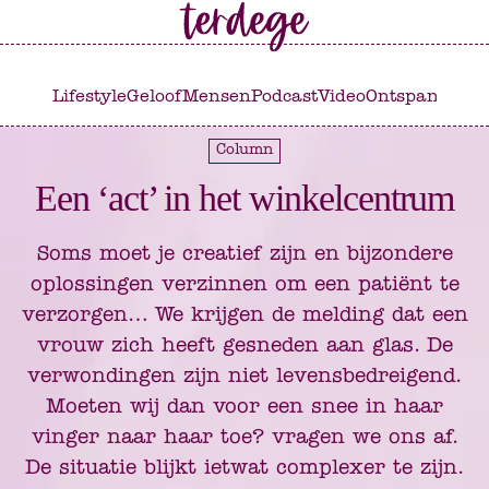
Ga
Ga
naar
naar
het
de
Lifestyle
Geloof
Mensen
Podcast
Video
Ontspannen
C
hoofdmenu
inhoud
Column
Een ‘act’ in het winkelcentrum
Soms moet je creatief zijn en bijzondere
oplossingen verzinnen om een patiënt te
verzorgen… We krijgen de melding dat een
vrouw zich heeft gesneden aan glas. De
verwondingen zijn niet levensbedreigend.
Moeten wij dan voor een snee in haar
vinger naar haar toe? vragen we ons af.
De situatie blijkt ietwat complexer te zijn.