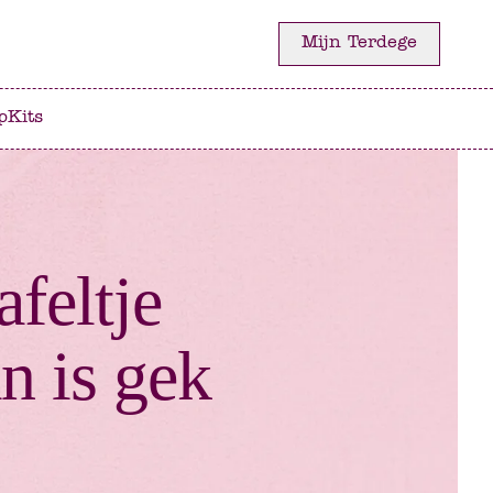
Mijn Terdege
p
Kits
afeltje
n is gek