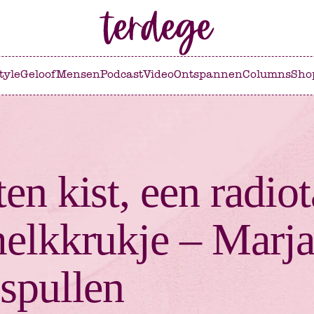
tyle
Geloof
Mensen
Podcast
Video
Ontspannen
Columns
Sho
en kist, een radiot
elkkrukje – Marja
spullen