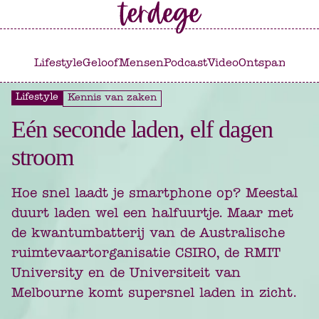
Ga
Ga
naar
naar
het
de
Lifestyle
Geloof
Mensen
Podcast
Video
Ontspannen
C
hoofdmenu
inhoud
Lifestyle
Kennis van zaken
Eén seconde laden, elf dagen
stroom
Hoe snel laadt je smartphone op? Meestal
duurt laden wel een halfuurtje. Maar met
de kwantumbatterij van de Australische
ruimtevaartorganisatie CSIRO, de RMIT
University en de Universiteit van
Melbourne komt supersnel laden in zicht.