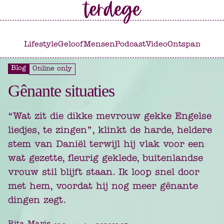
Ga
Ga
naar
naar
het
de
Lifestyle
Geloof
Mensen
Podcast
Video
Ontspannen
C
hoofdmenu
inhoud
Blog
Online only
Gênante situaties
“Wat zit die dikke mevrouw gekke Engelse
liedjes, te zingen”, klinkt de harde, heldere
stem van Daniël terwijl hij vlak voor een
wat gezette, fleurig geklede, buitenlandse
vrouw stil blijft staan. Ik loop snel door
met hem, voordat hij nog meer gênante
dingen zegt.