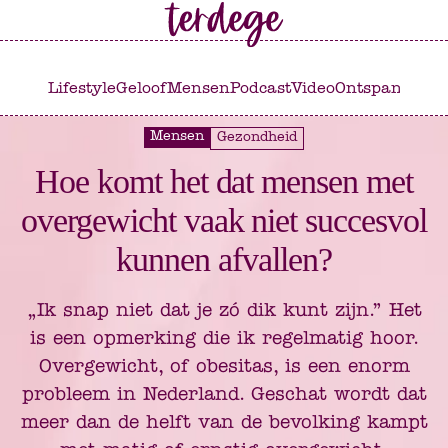
Ga
Ga
naar
naar
het
de
Lifestyle
Geloof
Mensen
Podcast
Video
Ontspannen
C
hoofdmenu
inhoud
Mensen
Gezondheid
Hoe komt het dat mensen met
overgewicht vaak niet succesvol
kunnen afvallen?
„Ik snap niet dat je zó dik kunt zijn.” Het
is een opmerking die ik regelmatig hoor.
Overgewicht, of obesitas, is een enorm
probleem in Nederland. Geschat wordt dat
meer dan de helft van de bevolking kampt