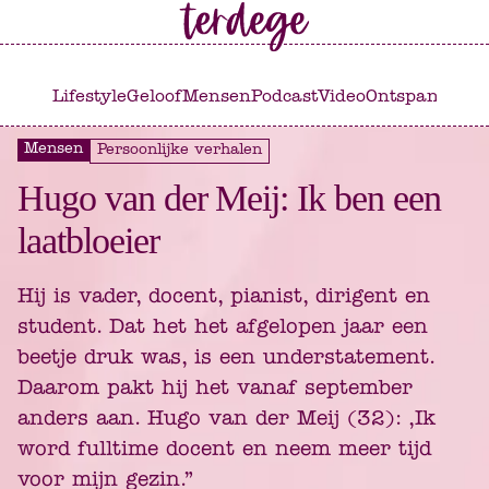
Ga
Ga
naar
naar
het
de
Lifestyle
Geloof
Mensen
Podcast
Video
Ontspannen
C
hoofdmenu
inhoud
Mensen
Persoonlijke verhalen
Hugo van der Meij: Ik ben een
laatbloeier
Hij is vader, docent, pianist, dirigent en
student. Dat het het afgelopen jaar een
beetje druk was, is een understatement.
Daarom pakt hij het vanaf september
anders aan. Hugo van der Meij (32): ,Ik
word fulltime docent en neem meer tijd
voor mijn gezin.”