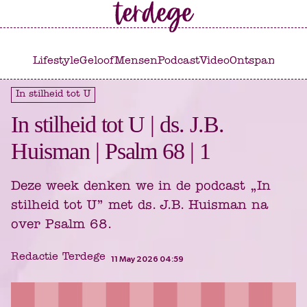
Ga
Ga
naar
naar
het
de
Lifestyle
Geloof
Mensen
Podcast
Video
Ontspannen
C
hoofdmenu
inhoud
In stilheid tot U
In stilheid tot U | ds. J.B.
Huisman | Psalm 68 | 1
Deze week denken we in de podcast „In
stilheid tot U” met ds. J.B. Huisman na
over Psalm 68.
Redactie Terdege
11 May 2026 04:59