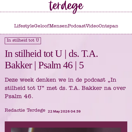
Ga
Ga
naar
naar
het
de
Lifestyle
Geloof
Mensen
Podcast
Video
Ontspannen
C
hoofdmenu
inhoud
In stilheid tot U
In stilheid tot U | ds. T.A.
Bakker | Psalm 46 | 5
Deze week denken we in de podcast „In
stilheid tot U” met ds. T.A. Bakker na over
Psalm 46.
Redactie Terdege
22 May 2026 04:59