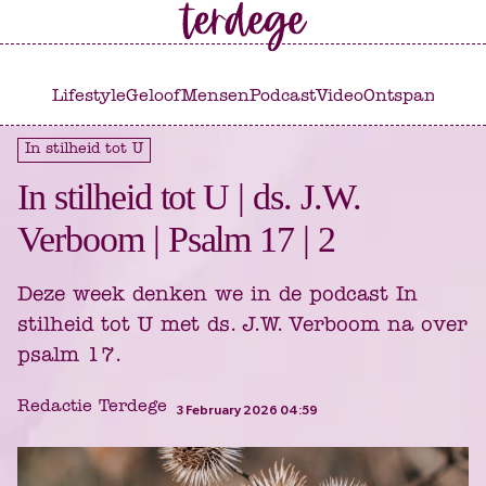
Ga
Ga
naar
naar
het
de
Lifestyle
Geloof
Mensen
Podcast
Video
Ontspannen
C
hoofdmenu
inhoud
In stilheid tot U
In stilheid tot U | ds. J.W.
Verboom | Psalm 17 | 2
Deze week denken we in de podcast In
stilheid tot U met ds. J.W. Verboom na over
psalm 17.
Redactie Terdege
3 February 2026 04:59