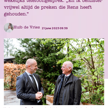
wekelijks telefoongesprek. „En ik beluister
vrijwel altijd de preken die Rens heeft
gehouden.”
Huib de Vries
21 June 2025 09:59