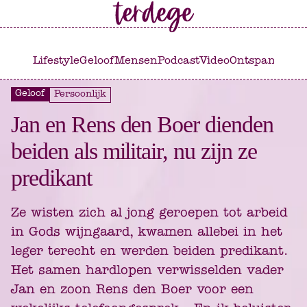
Ga
Ga
naar
naar
het
de
Lifestyle
Geloof
Mensen
Podcast
Video
Ontspannen
C
hoofdmenu
inhoud
Geloof
Persoonlijk
Jan en Rens den Boer dienden
beiden als militair, nu zijn ze
predikant
Ze wisten zich al jong geroepen tot arbeid
in Gods wijngaard, kwamen allebei in het
leger terecht en werden beiden predikant.
Het samen hardlopen verwisselden vader
Jan en zoon Rens den Boer voor een