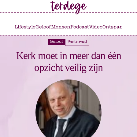
Ga
Ga
naar
naar
het
de
Lifestyle
Geloof
Mensen
Podcast
Video
Ontspannen
C
hoofdmenu
inhoud
Geloof
Pastoraal
Kerk moet in meer dan één
opzicht veilig zijn