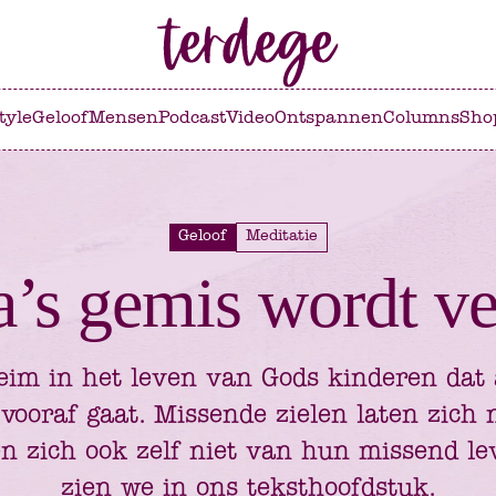
tyle
Geloof
Mensen
Podcast
Video
Ontspannen
Columns
Sho
Geloof
Meditatie
a’s gemis wordt ve
eim in het leven van Gods kinderen dat a
vooraf gaat. Missende zielen laten zich 
n zich ook zelf niet van hun missend le
zien we in ons teksthoofdstuk.