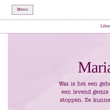
Ga
Ga
Menu
naar
naar
het
de
hoofdmenu
inhoud
Lifes
Mari
Wat is het een geh
een levend gemis 
stoppen. Ze kunne