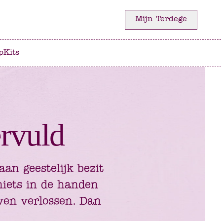
Mijn Terdege
p
Kits
rvuld
an geestelijk bezit
niets in de handen
ven verlossen. Dan