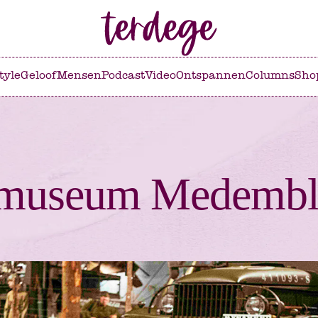
tyle
Geloof
Mensen
Podcast
Video
Ontspannen
Columns
Sho
smuseum Medembl