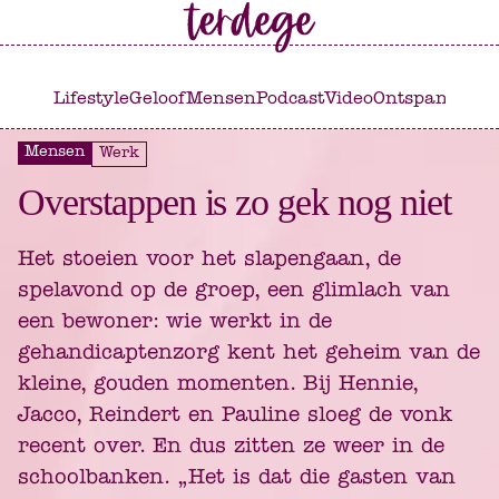
Ga
Ga
naar
naar
het
de
Lifestyle
Geloof
Mensen
Podcast
Video
Ontspannen
C
hoofdmenu
inhoud
Mensen
Werk
Overstappen is zo gek nog niet
Het stoeien voor het slapengaan, de
spelavond op de groep, een glimlach van
een bewoner: wie werkt in de
gehandicaptenzorg kent het geheim van de
kleine, gouden momenten. Bij Hennie,
Jacco, Reindert en Pauline sloeg de vonk
recent over. En dus zitten ze weer in de
schoolbanken. „Het is dat die gasten van