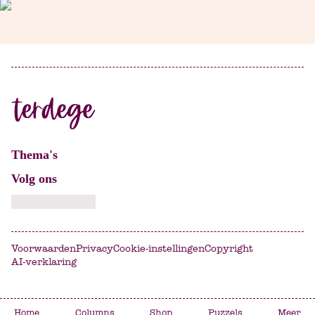
Thema's
Volg ons
Voorwaarden
Privacy
Cookie-instellingen
Copyright
AI-verklaring
Home
Columns
Shop
Puzzels
Meer