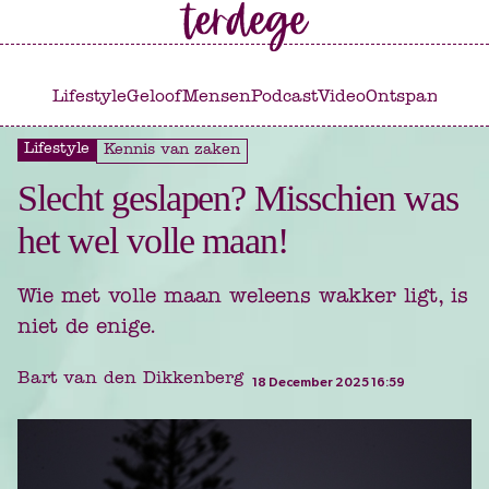
Ga
Ga
naar
naar
het
de
Lifestyle
Geloof
Mensen
Podcast
Video
Ontspannen
C
hoofdmenu
inhoud
Lifestyle
Kennis van zaken
Slecht geslapen? Misschien was
het wel volle maan!
Wie met volle maan weleens wakker ligt, is
niet de enige.
Bart van den Dikkenberg
18 December 2025 16:59