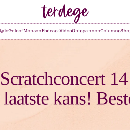
tyle
Geloof
Mensen
Podcast
Video
Ontspannen
Columns
Sho
Scratchconcert 14
 laatste kans! Best