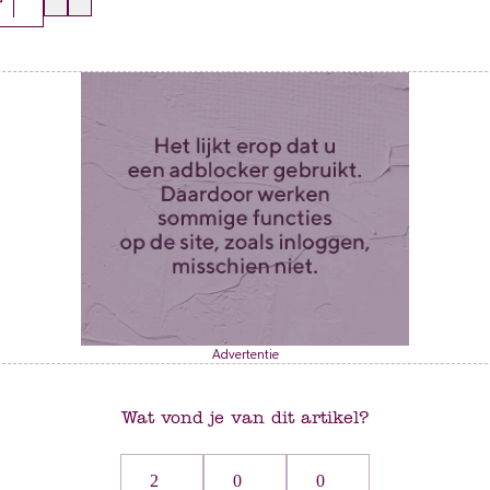
r
Advertentie
Wat vond je van dit artikel?
2
0
0