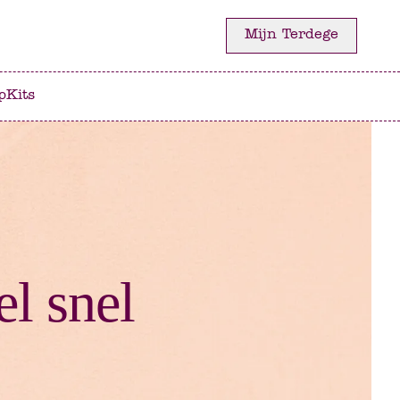
Mijn Terdege
p
Kits
el snel