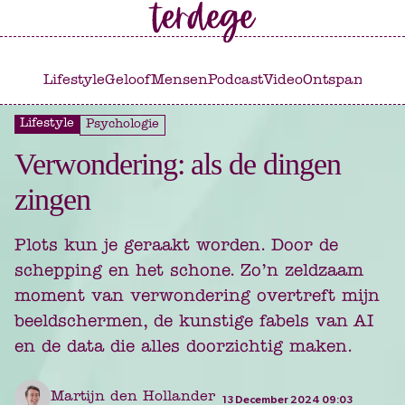
Ga
Ga
naar
naar
het
de
Lifestyle
Geloof
Mensen
Podcast
Video
Ontspannen
C
hoofdmenu
inhoud
Lifestyle
Psychologie
Verwondering: als de dingen
zingen
Plots kun je geraakt worden. Door de
schepping en het schone. Zo’n zeldzaam
moment van verwondering overtreft mijn
beeldschermen, de kunstige fabels van AI
en de data die alles doorzichtig maken.
Martijn den Hollander
13 December 2024 09:03