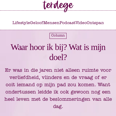
Ga
Ga
naar
naar
het
de
Lifestyle
Geloof
Mensen
Podcast
Video
Ontspannen
C
hoofdmenu
inhoud
Column
Waar hoor ik bij? Wat is mijn
doel?
Er was in die jaren niet alleen ruimte voor
verliefdheid, vlinders en de vraag of er
ooit iemand op mijn pad zou komen. Want
ondertussen leidde ik ook gewoon nog een
heel leven met de beslommeringen van alle
dag.