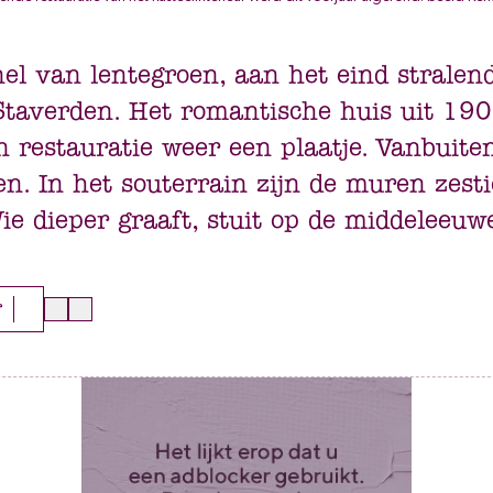
el van lentegroen, aan het eind stralend
Staverden. Het romantische huis uit 190
n restauratie weer een plaatje. Vanbuite
n. In het souterrain zijn de muren zest
ie dieper graaft, stuit op de middeleeuw
r