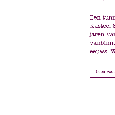
Een tunn
Kasteel 
jaren va
vanbinne
eeuws. W
Lees voo