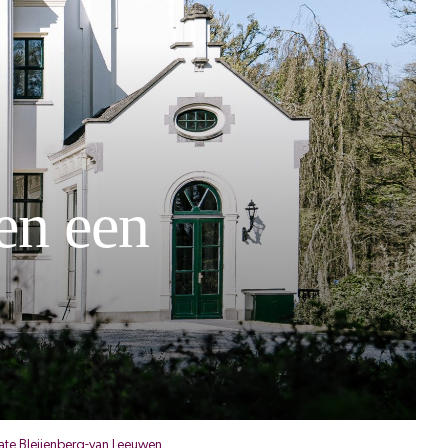
en een
nate Bleijenberg-van Leeuwen