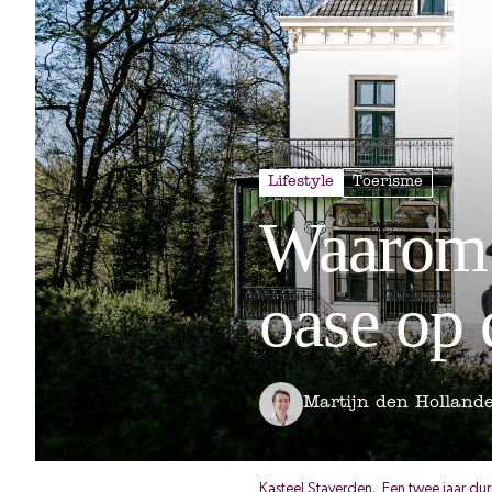
Lifestyle
Toerisme
Waarom 
oase op 
Martijn den Holland
Kasteel Staverden. Een twee jaar dur