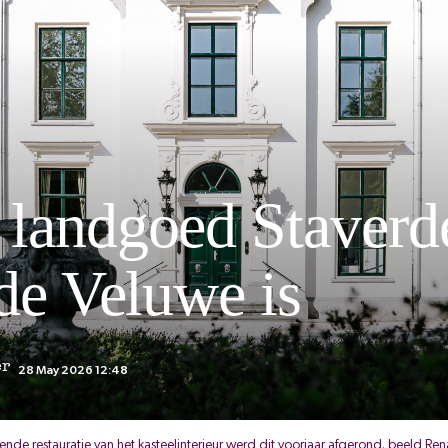
landgoed Staverd
de Veluwe is
er
28 May 2026 12:48
ende restauratie van het kasteelinterieur werd dit voorjaar afgerond. beeld Re