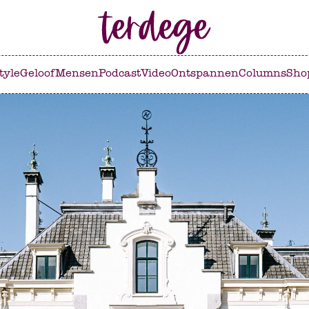
tyle
Geloof
Mensen
Podcast
Video
Ontspannen
Columns
Sho