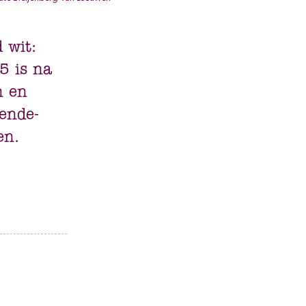
 wit:
5 is na
n en
iende-
en.