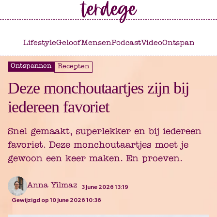
Ga
Ga
naar
naar
het
de
Lifestyle
Geloof
Mensen
Podcast
Video
Ontspannen
C
hoofdmenu
inhoud
Ontspannen
Recepten
Deze monchoutaartjes zijn bij
iedereen favoriet
Snel gemaakt, superlekker en bij iedereen
favoriet. Deze monchoutaartjes moet je
gewoon een keer maken. En proeven.
Anna Yilmaz
3 June 2026 13:19
Gewijzigd op 10 June 2026 10:36