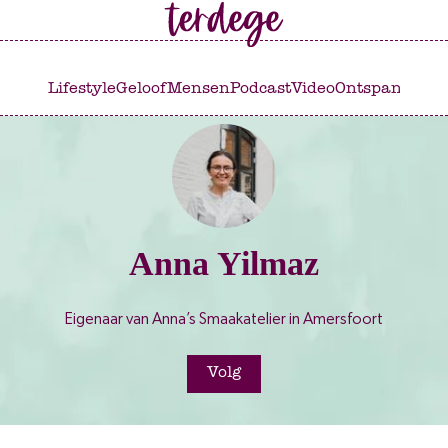
Ga
Ga
naar
naar
het
de
Lifestyle
Geloof
Mensen
Podcast
Video
Ontspannen
C
hoofdmenu
inhoud
Anna Yilmaz
Eigenaar van Anna’s Smaakatelier in Amersfoort
Volg