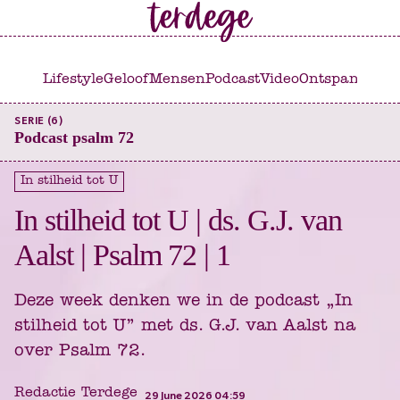
Ga
Ga
naar
naar
het
de
Lifestyle
Geloof
Mensen
Podcast
Video
Ontspannen
C
hoofdmenu
inhoud
SERIE (6)
Podcast psalm 72
In stilheid tot U
In stilheid tot U | ds. G.J. van
Aalst | Psalm 72 | 1
Deze week denken we in de podcast „In
stilheid tot U” met ds. G.J. van Aalst na
over Psalm 72.
Redactie Terdege
29 June 2026 04:59