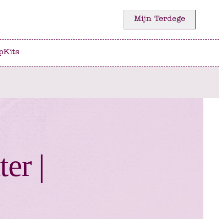
Mijn Terdege
p
Kits
D
ter |