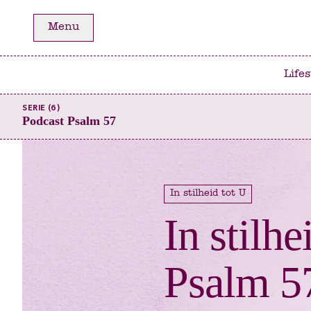
Ga
Ga
Menu
naar
naar
het
de
hoofdmenu
inhoud
Lifes
SERIE (6)
Podcast Psalm 57
In stilheid tot U
In stilhe
Psalm 57