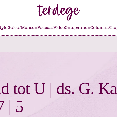
tyle
Geloof
Mensen
Podcast
Video
Ontspannen
Columns
Sho
id tot U | ds. G. Ka
 | 5