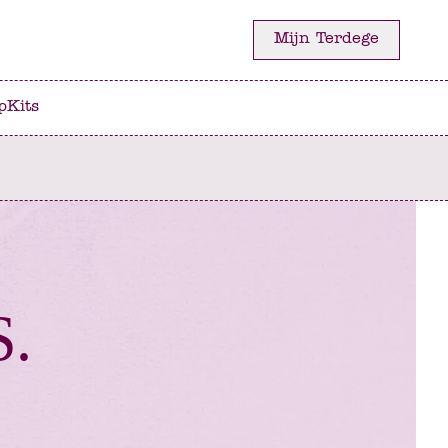
Mijn Terdege
p
Kits
D
S.