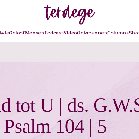
tyle
Geloof
Mensen
Podcast
Video
Ontspannen
Columns
Sho
id tot U | ds. G.W.
 Psalm 104 | 5