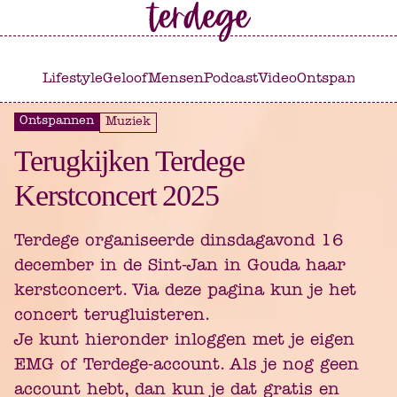
Ga
Ga
naar
naar
het
de
Lifestyle
Geloof
Mensen
Podcast
Video
Ontspannen
C
hoofdmenu
inhoud
Ontspannen
Muziek
Terugkijken Terdege
Kerstconcert 2025
Terdege organiseerde dinsdagavond 16
december in de Sint-Jan in Gouda haar
kerstconcert. Via deze pagina kun je het
concert terugluisteren.
Je kunt hieronder inloggen met je eigen
EMG of Terdege-account. Als je nog geen
account hebt, dan kun je dat gratis en