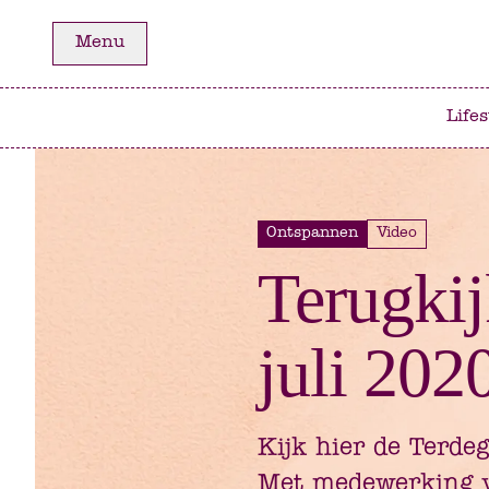
Ga
Ga
Menu
naar
naar
het
de
hoofdmenu
inhoud
Lifes
Ontspannen
Video
Terugkij
juli 202
Kijk hier de Terde
Met medewerking v