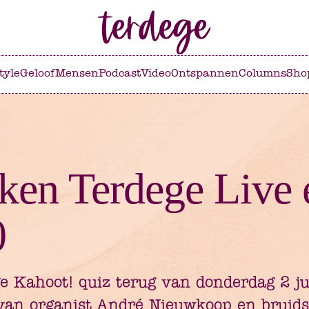
tyle
Geloof
Mensen
Podcast
Video
Ontspannen
Columns
Sho
ken Terdege Live 
0
ge Kahoot! quiz terug van donderdag 2 ju
an organist André Nieuwkoop en bruids