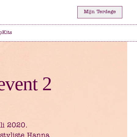
Mijn Terdege
p
Kits
event 2
li 2020.
styliste Hanna