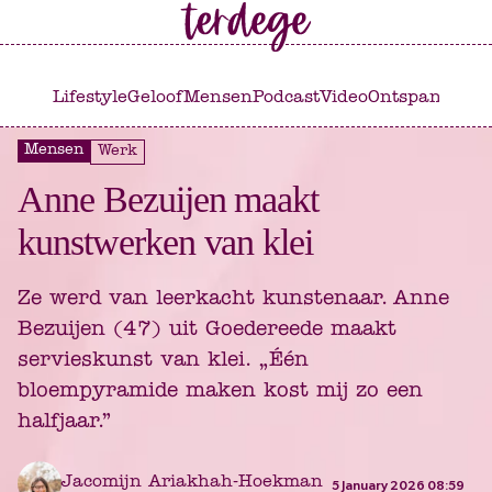
Ga
Ga
naar
naar
het
de
Lifestyle
Geloof
Mensen
Podcast
Video
Ontspannen
C
hoofdmenu
inhoud
Mensen
Werk
Anne Bezuijen maakt
kunstwerken van klei
Ze werd van leerkacht kunstenaar. Anne
Bezuijen (47) uit Goedereede maakt
servieskunst van klei. „Één
bloempyramide maken kost mij zo een
halfjaar.”
Jacomijn Ariakhah-Hoekman
5 January 2026 08:59