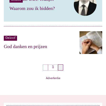
Geloof
Ds. B.L.P. Tramper
Waarom zou ik bidden?
Geloof
God danken en prijzen
Advertentie