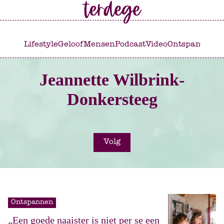
Ga
Ga
naar
naar
het
de
Lifestyle
Geloof
Mensen
Podcast
Video
Ontspannen
C
hoofdmenu
inhoud
Jeannette Wilbrink-
Donkersteeg
Volg
Ontspannen
„Een goede naaister is niet per se een